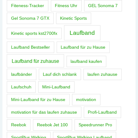
Fiteness-Tracker
Fitness Uhr
GEL Sonoma 7
Gel Sonoma 7 GTX
Kinetic Sports
Laufband
Kinetic sports kst2700fx
Laufband Bestseller
Laufband für zu Hause
Laufband für zuhause
laufband kaufen
laufbänder
Lauf dich schlank
laufen zuhause
Laufschuh
Mini-Laufband
Mini-Laufband für zu Hause
motivation
motivation für das laufen zuhause
Profi-Laufband
Reebok
Reebok Jet 100
Speedrunner Pro
SportPlus Walking
SportPlus Walking Laufband