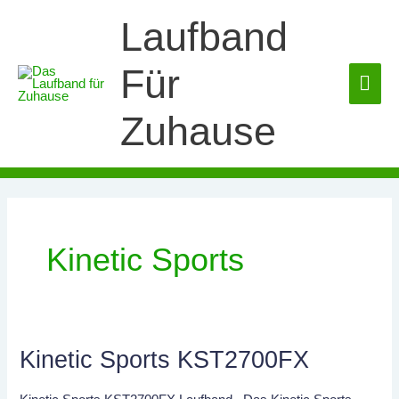
Zum
Laufband
Inhalt
springen
Für
HA
Zuhause
Kinetic Sports
Kinetic Sports KST2700FX